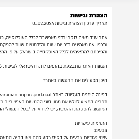
הצהרת נגישות
תאריך עדכון הצהרת נגישות 01.02.2024
אתר עו"ד מאיה לנקר ירדני מאפשרת לכלל האוכלוסייה, כו
ותכניו. אנו מאמינים בזכויות שוות והזדמנויות שוות להפ
והפיכתם למתאימים לכלל האוכלוסייה בישראל, על פי המצו
הנגשת האתר מתבצעת בהתאם לתקן הישראלי לנגישות 5568 והנחיות גוף התקינה הבין-לאומי W3C לרמה AA.
היכן מפעילים את ההנגשה באתר?
תפריט המציע לגולש את מגוון סוגי ההנגשות האפשריים ב
המונגש. להפסקת ההנגשה, יש ללחוץ על "בטל הנגשה" המ
התאמות עיקריות
צבעים:
שינוי ניגודיות צבעים על בסיס רקע כהה ו/או בהיר. התאמ