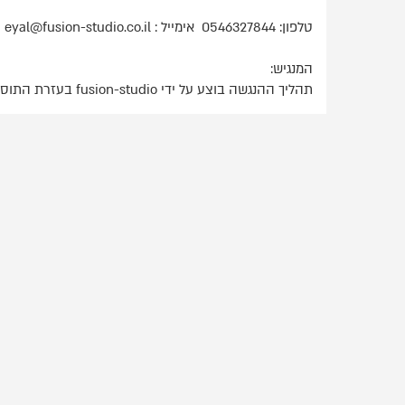
טלפון: 0546327844 אימייל :
eyal@fusion-studio.co.il
המנגיש:
תהליך ההנגשה בוצע על ידי fusion-studio בעזרת התוסף נגיש בקליק