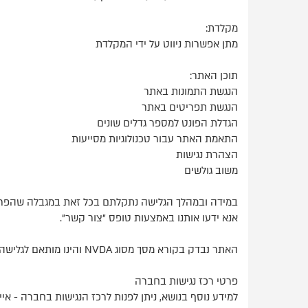
מקלדת:
מתן אפשרות ניווט על ידי המקלדת
תוכן האתר:
הנגשת התמונות באתר
הנגשת תפריטים באתר
הגדלת הפונט למספר גדלים שונים
התאמת האתר עבור טכנולוגיות מסייעות
הצהרת נגישות
משוב גולשים
במידה ובמהלך הגלישה נתקלתם בכל זאת במגבלה שהפריעה
אנא ידעו אותנו באמצעות טופס "צור קשר".
האתר נבדק בקורא מסך מסוג NVDA והינו מותאם לגלישה בדפדנים הנפוצים (כרום,מוזילה , אדג')
פרטי רכז נגישות בחברה
למידע נוסף בנושא, ניתן לפנות לרכז הנגישות בחברה - איי