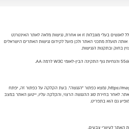
לל לאנשים בעלי מוגבלות זו או אחרת, נגישות מלאה לאתר האינטרנט
קת אותה תועלת מתכני האתר ולכן פועל לקידום נגישות האתרים הישראלים
ין בחוק ובתקנות הנגישות.
בפינה הימנית העליונה באתר https://mayaromanianpassport.co.il, נמצא כפתור "הנגשה". בעת הקלקה על כפתור זה, יפתח
אתר. לאחר בחירת סוג ההנגשה הרצוי, והקלקה עליו, ייטען האתר במצב
ופיע גם הוא בתפריט.
ת האתר לעיוורי צבעים.